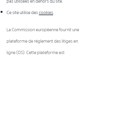
pas utilisées en dehors du site.
Ce site utilise des
cookies
.
La Commission européenne fournit une
plateforme de règlement des litiges en
ligne (OS). Cette plateforme est
disponible à l'adresse
http://ec.europa.eu/consumers/odr/
.
En tant que client, vous avez toujours la
possibilité de contacter le conseil
d'arbitrage de la Commission
européenne. Nous ne sommes ni